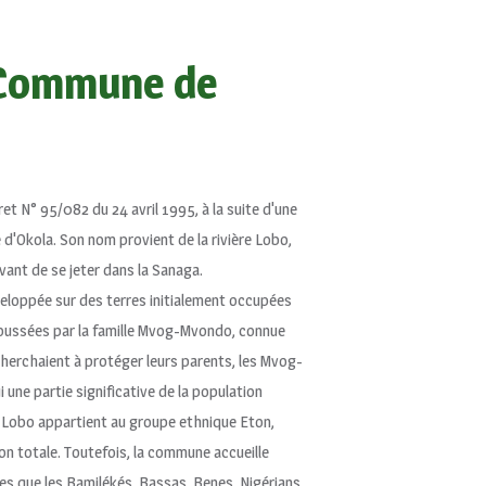
a Commune de
t N° 95/082 du 24 avril 1995, à la suite d'une
d'Okola. Son nom provient de la rivière Lobo,
vant de se jeter dans la Sanaga.
veloppée sur des terres initialement occupées
poussées par la famille Mvog-Mvondo, connue
cherchaient à protéger leurs parents, les Mvog-
 une partie significative de la population
 Lobo appartient au groupe ethnique Eton,
on totale. Toutefois, la commune accueille
es que les Bamilékés, Bassas, Benes, Nigérians